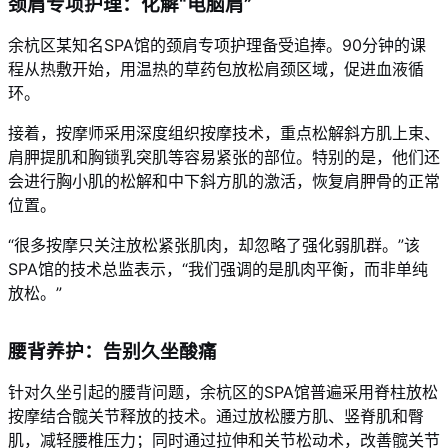
颈肩专项护理：化解“电脑肩”
余杭区某知名SPA馆的颈肩专项护理备受追捧。90分钟的课
程从热敷开始，用温热的草药包放松肩颈区域，促进血液循
环。
接着，按摩师采用深度组织按摩技术，重点松解斜方肌上束、
肩胛提肌和胸锁乳突肌等容易紧张的部位。特别的是，他们还
会进行胸小肌的松解和中下斜方肌的激活，恢复肩胛骨的正常
位置。
“很多按摩只关注放松紧张肌肉，却忽略了强化弱肌群。”该
SPA馆的技术总监表示，“我们强调的是肌肉平衡，而非单纯
放松。”
腰背养护：告别久坐酸痛
针对久坐引起的腰背问题，余杭区的SPA馆普遍采用脊柱放松
按摩结合髋关节释放的技术。通过放松腰方肌、竖脊肌和臀
肌，减轻腰椎压力；同时通过拉伸和关节松动术，改善髋关节