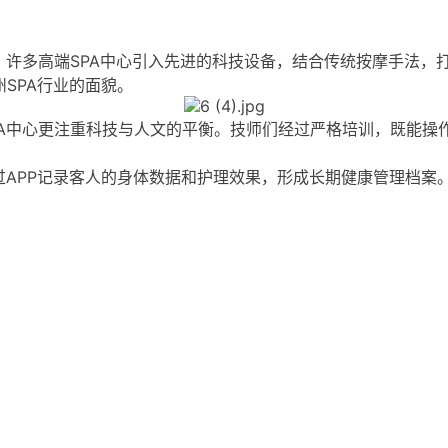
。许多高端SPA中心引入先进的科技设备，结合传统按摩手法，
SPA行业的面貌。
A中心更注重科技与人文的平衡。技师们经过严格培训，既能操作
过APP记录客人的身体数据和护理效果，形成长期健康管理档案